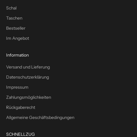
c
Schal
h
Taschen
–
p
Bestseller
l
Im Angebot
u
s
1
Information
0
Versand und Lieferung
%
W
Datenschutzerklärung
i
Impressum
l
l
Zahlungsmöglichkeiten
k
Rückgaberecht
o
m
Allgemeine Geschäftsbedingungen
m
e
SCHNELLZUG