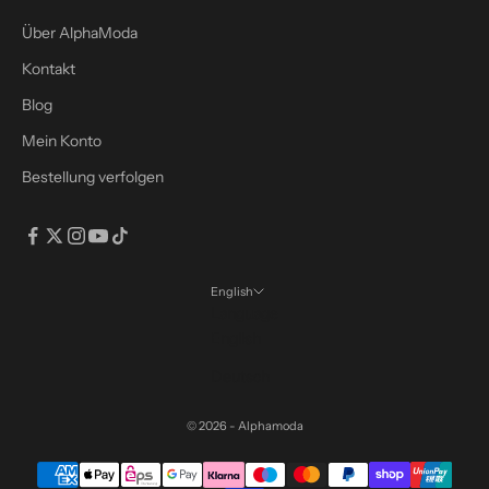
n
s
Über AlphaModa
r
Kontakt
a
b
Blog
a
Mein Konto
t
Bestellung verfolgen
t
m
i
t
d
English
e
Language
m
English
C
Deutsch
o
d
© 2026 - Alphamoda
e
:
S