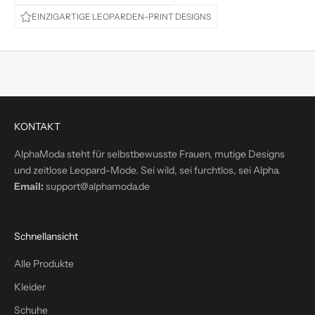
t
EINZIGARTIGE LEOPARDEN-PRINT DESIGNS
e
d
i
r
e
k
t
KONTAKT
i
n
AlphaModa steht für selbstbewusste Frauen, mutige Designs
d
und zeitlose Leopard-Mode. Sei wild, sei furchtlos, sei Alpha.
e
Email:
support@alphamoda.de
i
n
P
Schnellansicht
o
s
Alle Produkte
t
Kleider
f
a
Schuhe