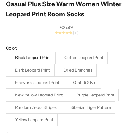
Casual Plus Size Warm Women Winter
g
Leopard Print Room Socks
.
S
Sale price
€27,99
(0.0)
e
i
Color:
A
Black Leopard Print
Coffee Leopard Print
l
Dark Leopard Print
Dried Branches
p
Fireworks Leopard Print
Graffiti Style
h
New Yellow Leopard Print
Purple Leopard Print
a
.
Random Zebra Stripes
Siberian Tiger Pattern
E
Yellow Leopard Print
x
k