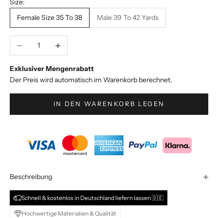
Size:
l
Female Size 35 To 38
Male 39 To 42 Yards
u
s
i
Decrease quantity
Increase quantity
v
e
Exklusiver Mengenrabatt
S
Der Preis wird automatisch im Warenkorb berechnet.
t
y
IN DEN WARENKORB LEGEN
l
e
s
&
A
n
g
Beschreibung
e
b
Schnell & kostenlos in Deutschland liefern lassen 🇩🇪
o
Hochwertige Materialien & Qualität