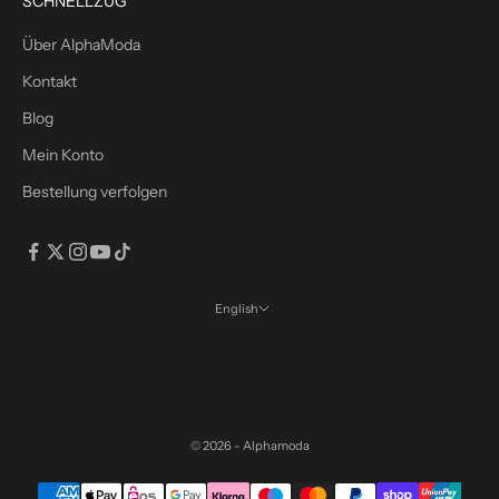
SCHNELLZUG
n
s
Über AlphaModa
r
Kontakt
a
b
Blog
a
Mein Konto
t
Bestellung verfolgen
t
m
i
t
d
English
e
Language
m
English
C
Deutsch
o
d
© 2026 - Alphamoda
e
: