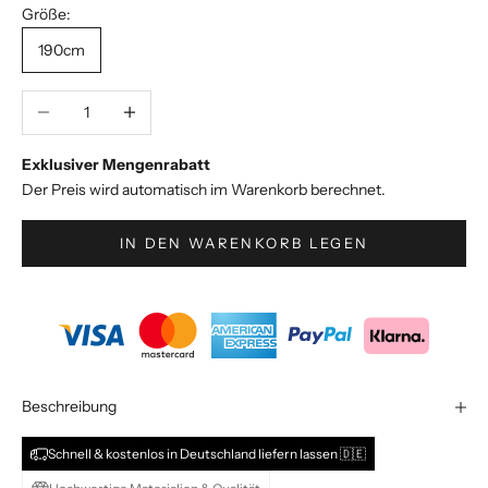
k
Größe:
l
190cm
u
s
i
Decrease quantity
Increase quantity
v
e
Exklusiver Mengenrabatt
S
Der Preis wird automatisch im Warenkorb berechnet.
t
y
IN DEN WARENKORB LEGEN
l
e
s
&
A
n
g
Beschreibung
e
b
Schnell & kostenlos in Deutschland liefern lassen 🇩🇪
o