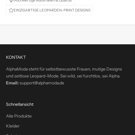
Hochwertige Materialien & Qualität
t
EINZIGARTIGE LEOPARDEN-PRINT DESIGNS
e
d
i
r
e
k
t
KONTAKT
i
n
AlphaModa steht für selbstbewusste Frauen, mutige Designs
d
und zeitlose Leopard-Mode. Sei wild, sei furchtlos, sei Alpha.
e
Email:
support@alphamoda.de
i
n
P
Schnellansicht
o
s
Alle Produkte
t
Kleider
f