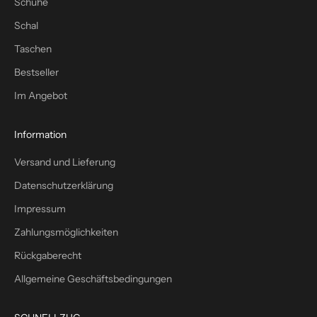
a
Schuhe
c
Schal
h
Taschen
–
p
Bestseller
l
Im Angebot
u
s
1
Information
0
Versand und Lieferung
%
W
Datenschutzerklärung
i
Impressum
l
l
Zahlungsmöglichkeiten
k
Rückgaberecht
o
m
Allgemeine Geschäftsbedingungen
m
e