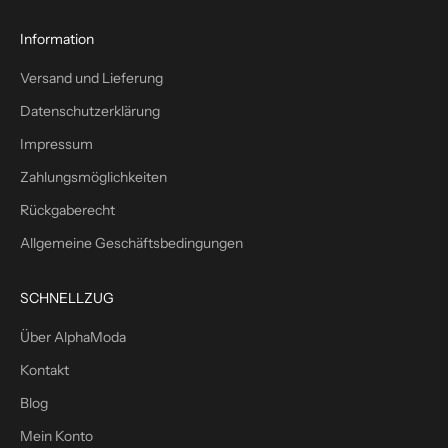
s
1
Information
0
Versand und Lieferung
%
W
Datenschutzerklärung
i
Impressum
l
l
Zahlungsmöglichkeiten
k
Rückgaberecht
o
m
Allgemeine Geschäftsbedingungen
m
e
SCHNELLZUG
n
s
Über AlphaModa
r
Kontakt
a
b
Blog
a
Mein Konto