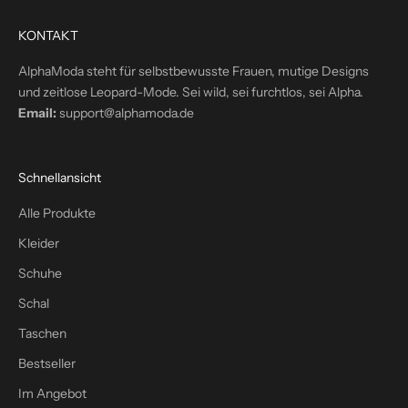
k
t
KONTAKT
i
n
AlphaModa steht für selbstbewusste Frauen, mutige Designs
d
und zeitlose Leopard-Mode. Sei wild, sei furchtlos, sei Alpha.
e
Email:
support@alphamoda.de
i
n
P
Schnellansicht
o
s
Alle Produkte
t
Kleider
f
a
Schuhe
c
Schal
h
Taschen
–
p
Bestseller
l
Im Angebot
u