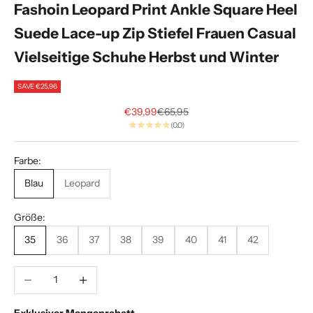
Fashoin Leopard Print Ankle Square Heel
i
Suede Lace-up Zip Stiefel Frauen Casual
A
Vielseitige Schuhe Herbst und Winter
l
p
SAVE €25,96
h
Sale price
Regular price
€39,99
€65,95
(0.0)
a
.
Farbe:
E
Blau
Leopard
x
k
Größe:
l
35
36
37
38
39
40
41
42
u
s
i
Decrease quantity
Increase quantity
v
e
Exklusiver Mengenrabatt