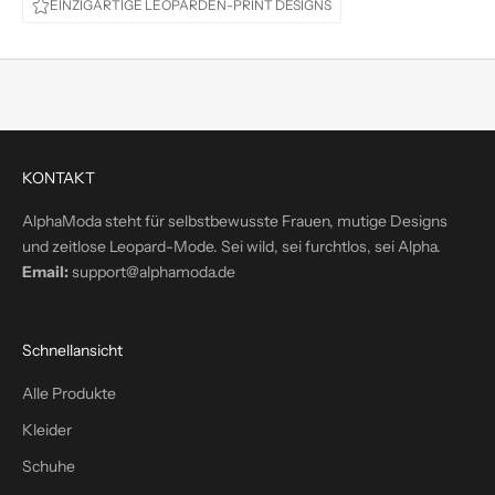
EINZIGARTIGE LEOPARDEN-PRINT DESIGNS
e
d
i
r
e
k
t
KONTAKT
i
n
AlphaModa steht für selbstbewusste Frauen, mutige Designs
d
und zeitlose Leopard-Mode. Sei wild, sei furchtlos, sei Alpha.
e
Email:
support@alphamoda.de
i
n
P
Schnellansicht
o
s
Alle Produkte
t
Kleider
f
a
Schuhe
c