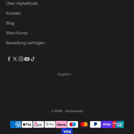
s
Über AlphaModa
r
Kontakt
a
b
Blog
a
Mein Konto
t
Bestellung verfolgen
t
m
i
t
d
English
e
Language
m
English
C
Deutsch
o
d
© 2026 - Alphamoda
e
:
S
A