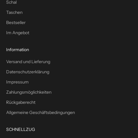
Schal
h
Taschen
–
p
Bestseller
l
Im Angebot
u
s
1
Information
0
Versand und Lieferung
%
W
Datenschutzerklärung
i
Impressum
l
l
Zahlungsmöglichkeiten
k
Rückgaberecht
o
m
Allgemeine Geschäftsbedingungen
m
e
SCHNELLZUG
n