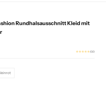
ashion Rundhalsausschnitt Kleid mit
r
(0.0)
einrot
ity