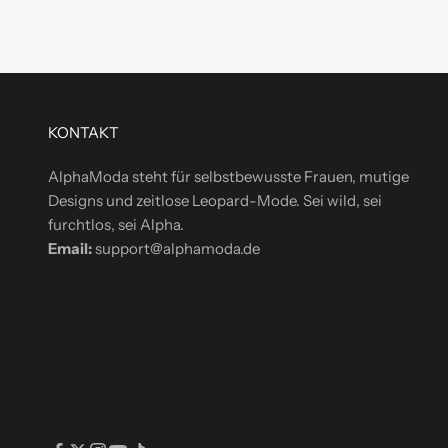
d
i
r
e
k
t
KONTAKT
i
AlphaModa steht für selbstbewusste Frauen, mutige
n
Designs und zeitlose Leopard-Mode. Sei wild, sei
d
furchtlos, sei Alpha.
e
Email:
support@alphamoda.de
i
n
P
o
s
t
f
a
c