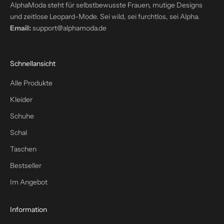
n
AlphaModa steht für selbstbewusste Frauen, mutige Designs
d
und zeitlose Leopard-Mode. Sei wild, sei furchtlos, sei Alpha.
e
Email:
support@alphamoda.de
i
n
P
Schnellansicht
o
s
Alle Produkte
t
Kleider
f
a
Schuhe
c
Schal
h
Taschen
–
p
Bestseller
l
Im Angebot
u
s
1
Information
0