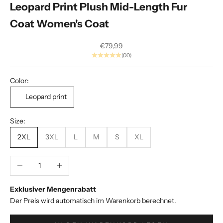
Leopard Print Plush Mid-Length Fur
l
Coat Women's Coat
p
h
Sale price
€79,99
(0.0)
a
.
Color:
E
Leopard print
x
k
Size:
l
2XL
3XL
L
M
S
XL
u
s
i
Decrease quantity
Increase quantity
v
e
Exklusiver Mengenrabatt
S
Der Preis wird automatisch im Warenkorb berechnet.
t
y