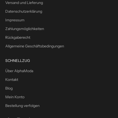
Versand und Lieferung
%
W
Datenschutzerklärung
i
Impressum
l
l
Zahlungsmöglichkeiten
k
Rückgaberecht
o
m
Allgemeine Geschäftsbedingungen
m
e
SCHNELLZUG
n
s
Über AlphaModa
r
Kontakt
a
b
Blog
a
Mein Konto
t
Bestellung verfolgen
t
m