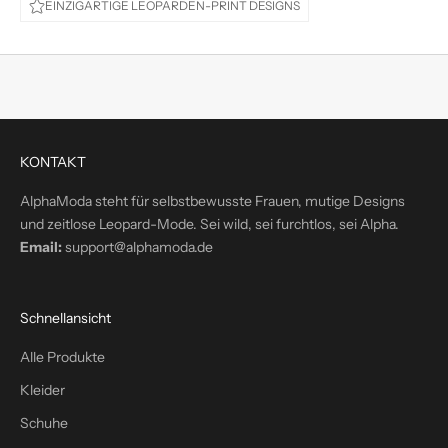
EINZIGARTIGE LEOPARDEN-PRINT DESIGNS
e
d
i
r
e
k
t
KONTAKT
i
n
AlphaModa steht für selbstbewusste Frauen, mutige Designs
d
und zeitlose Leopard-Mode. Sei wild, sei furchtlos, sei Alpha.
e
Email:
support@alphamoda.de
i
n
P
Schnellansicht
o
s
Alle Produkte
t
Kleider
f
a
Schuhe
c