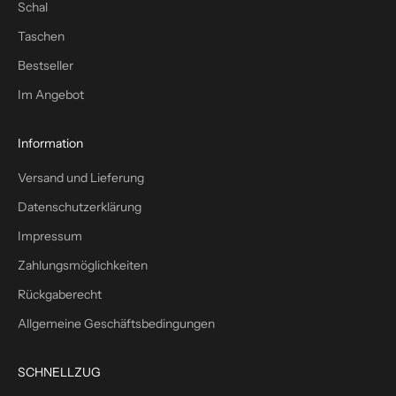
Schal
h
Taschen
–
p
Bestseller
l
Im Angebot
u
s
1
Information
0
Versand und Lieferung
%
W
Datenschutzerklärung
i
Impressum
l
l
Zahlungsmöglichkeiten
k
Rückgaberecht
o
m
Allgemeine Geschäftsbedingungen
m
e
SCHNELLZUG
n