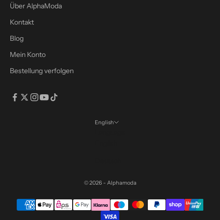
s
Über AlphaModa
r
Kontakt
a
b
Blog
a
Mein Konto
t
Bestellung verfolgen
t
m
i
t
d
English
e
Language
m
English
C
Deutsch
o
d
© 2026 - Alphamoda
e
:
S
A