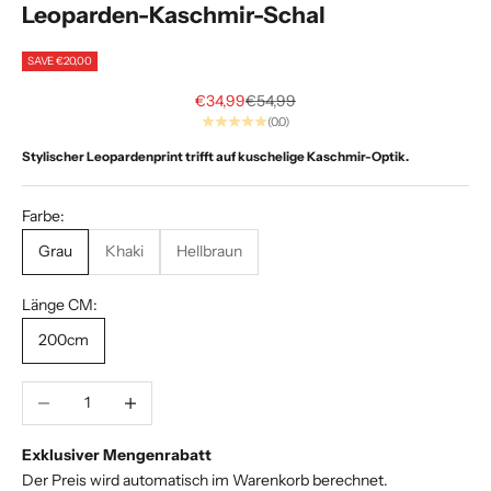
Leoparden-Kaschmir-Schal
i
SAVE €20,00
A
Sale price
Regular price
€34,99
€54,99
l
(0.0)
p
Stylischer Leopardenprint trifft auf kuschelige Kaschmir-Optik.
h
Farbe:
a
Grau
Khaki
Hellbraun
.
E
Länge CM:
x
200cm
k
l
u
Decrease quantity
Increase quantity
s
i
Exklusiver Mengenrabatt
v
Der Preis wird automatisch im Warenkorb berechnet.