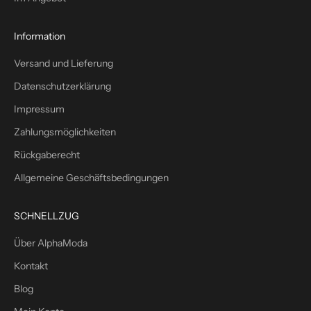
u
s
1
Information
0
Versand und Lieferung
%
W
Datenschutzerklärung
i
Impressum
l
l
Zahlungsmöglichkeiten
k
Rückgaberecht
o
m
Allgemeine Geschäftsbedingungen
m
e
SCHNELLZUG
n
s
Über AlphaModa
r
Kontakt
a
b
Blog
a