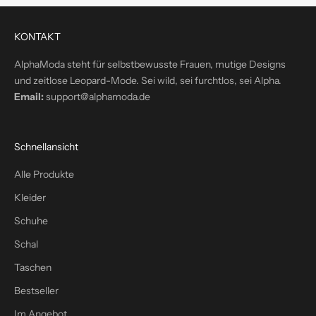
k
t
KONTAKT
i
n
AlphaModa steht für selbstbewusste Frauen, mutige Designs
d
und zeitlose Leopard-Mode. Sei wild, sei furchtlos, sei Alpha.
e
Email:
support@alphamoda.de
i
n
P
Schnellansicht
o
s
Alle Produkte
t
Kleider
f
a
Schuhe
c
Schal
h
Taschen
–
p
Bestseller
l
Im Angebot