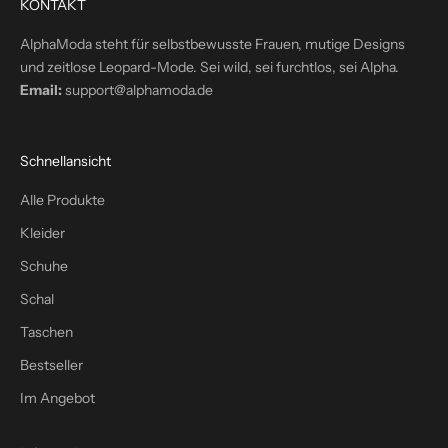
KONTAKT
i
n
AlphaModa steht für selbstbewusste Frauen, mutige Designs
d
und zeitlose Leopard-Mode. Sei wild, sei furchtlos, sei Alpha.
e
Email:
support@alphamoda.de
i
n
P
Schnellansicht
o
s
Alle Produkte
t
Kleider
f
a
Schuhe
c
Schal
h
Taschen
–
p
Bestseller
l
Im Angebot
u
s