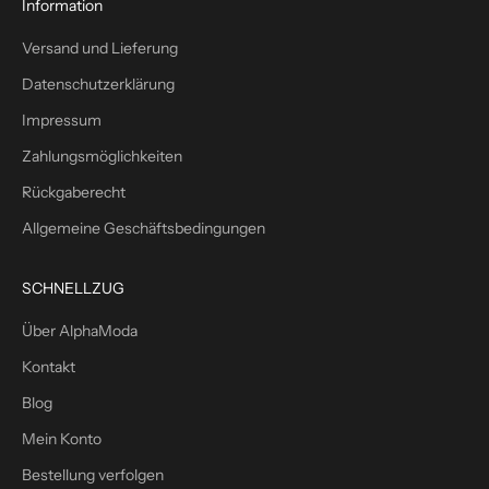
1
Information
0
Versand und Lieferung
%
W
Datenschutzerklärung
i
Impressum
l
l
Zahlungsmöglichkeiten
k
Rückgaberecht
o
m
Allgemeine Geschäftsbedingungen
m
e
SCHNELLZUG
n
s
Über AlphaModa
r
Kontakt
a
b
Blog
a
Mein Konto
t
Bestellung verfolgen
t