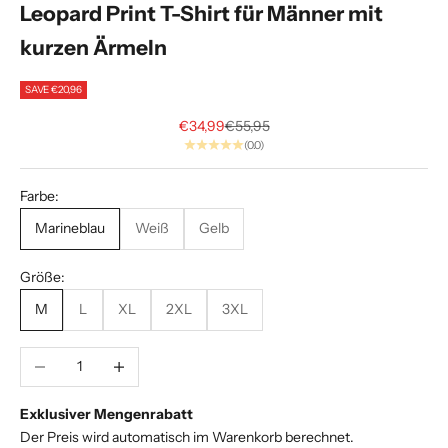
Leopard Print T-Shirt für Männer mit
A
kurzen Ärmeln
l
p
SAVE €20,96
h
Sale price
Regular price
€34,99
€55,95
(0.0)
a
.
Farbe:
E
Marineblau
Weiß
Gelb
x
k
Größe:
l
M
L
XL
2XL
3XL
u
s
i
Decrease quantity
Increase quantity
v
e
Exklusiver Mengenrabatt
S
Der Preis wird automatisch im Warenkorb berechnet.