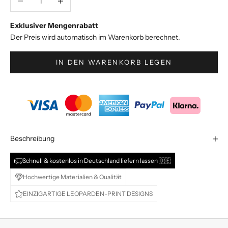
v
e
Exklusiver Mengenrabatt
S
Der Preis wird automatisch im Warenkorb berechnet.
t
y
IN DEN WARENKORB LEGEN
l
e
s
&
A
n
g
Beschreibung
e
b
Schnell & kostenlos in Deutschland liefern lassen 🇩🇪
o
Hochwertige Materialien & Qualität
t
EINZIGARTIGE LEOPARDEN-PRINT DESIGNS
e
d
i