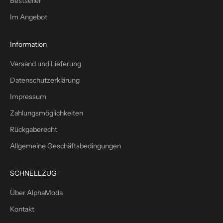
Bestseller
l
Im Angebot
u
s
1
Information
0
Versand und Lieferung
%
W
Datenschutzerklärung
i
Impressum
l
l
Zahlungsmöglichkeiten
k
Rückgaberecht
o
m
Allgemeine Geschäftsbedingungen
m
e
SCHNELLZUG
n
s
Über AlphaModa
r
Kontakt
a