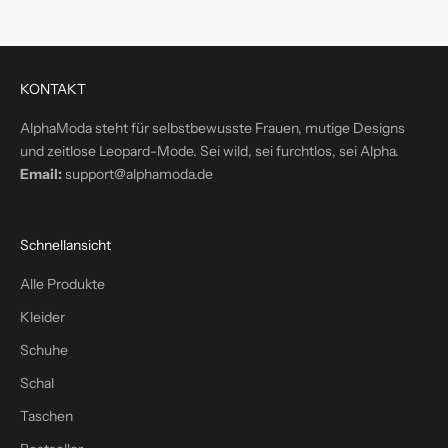
r
e
k
t
KONTAKT
i
n
AlphaModa steht für selbstbewusste Frauen, mutige Designs
d
und zeitlose Leopard-Mode. Sei wild, sei furchtlos, sei Alpha.
e
Email:
support@alphamoda.de
i
n
P
Schnellansicht
o
s
Alle Produkte
t
Kleider
f
a
Schuhe
c
Schal
h
Taschen
–
p