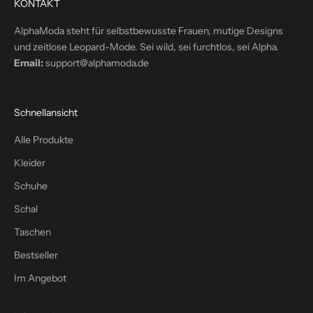
KONTAKT
i
n
AlphaModa steht für selbstbewusste Frauen, mutige Designs
d
und zeitlose Leopard-Mode. Sei wild, sei furchtlos, sei Alpha.
e
Email:
support@alphamoda.de
i
n
P
Schnellansicht
o
s
Alle Produkte
t
Kleider
f
a
Schuhe
c
Schal
h
Taschen
–
p
Bestseller
l
Im Angebot
u
s