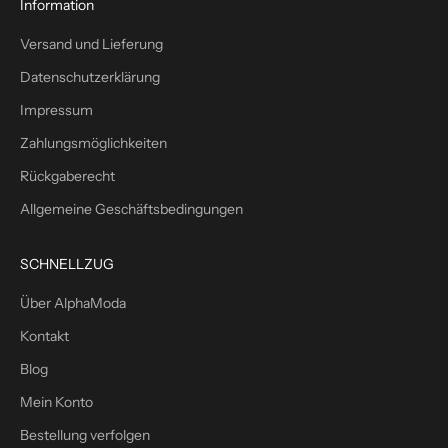
1
Information
0
Versand und Lieferung
%
W
Datenschutzerklärung
i
Impressum
l
l
Zahlungsmöglichkeiten
k
Rückgaberecht
o
m
Allgemeine Geschäftsbedingungen
m
e
SCHNELLZUG
n
s
Über AlphaModa
r
Kontakt
a
b
Blog
a
Mein Konto
t
Bestellung verfolgen
t