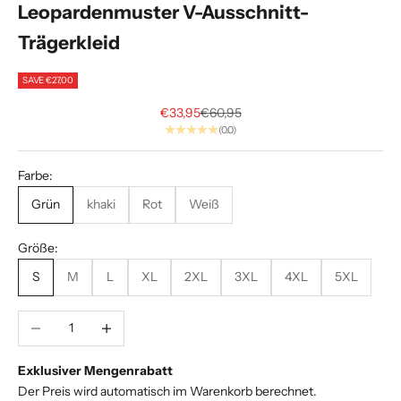
Leopardenmuster V-Ausschnitt-
A
Trägerkleid
l
p
SAVE €27,00
h
Sale price
Regular price
€33,95
€60,95
(0.0)
a
.
Farbe:
E
Grün
khaki
Rot
Weiß
x
k
Größe:
l
S
M
L
XL
2XL
3XL
4XL
5XL
u
s
i
Decrease quantity
Increase quantity
v
e
Exklusiver Mengenrabatt
S
Der Preis wird automatisch im Warenkorb berechnet.