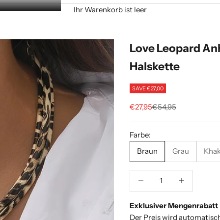
Ihr Warenkorb ist leer
Love Leopard Anh
Halskette
SAVE €27,00
Sale price
Regular price
€27,95
€54,95
Farbe:
Braun
Grau
Khak
Decrease quantity
Increase quant
Exklusiver Mengenrabatt
Der Preis wird automatisc