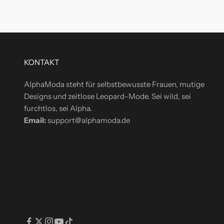
d
i
r
e
k
t
KONTAKT
i
AlphaModa steht für selbstbewusste Frauen, mutige
n
Designs und zeitlose Leopard-Mode. Sei wild, sei
d
furchtlos, sei Alpha.
e
Email:
support@alphamoda.de
i
n
P
o
s
t
f
a
c