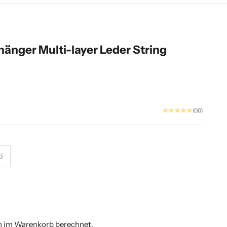
änger Multi-layer Leder String
(0.0)
i
ity
h im Warenkorb berechnet.