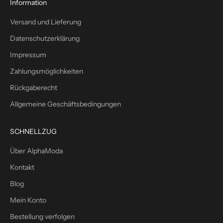
1
Information
0
Versand und Lieferung
%
W
Datenschutzerklärung
i
Impressum
l
l
Zahlungsmöglichkeiten
k
Rückgaberecht
o
m
Allgemeine Geschäftsbedingungen
m
e
SCHNELLZUG
n
s
Über AlphaModa
r
Kontakt
a
b
Blog
a
Mein Konto
t
Bestellung verfolgen
t