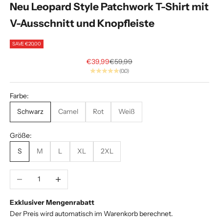
Neu Leopard Style Patchwork T-Shirt mit
A
V-Ausschnitt und Knopfleiste
l
p
SAVE €20,00
h
Sale price
Regular price
€39,99
€59,99
(0.0)
a
.
Farbe:
E
Schwarz
Camel
Rot
Weiß
x
k
Größe:
l
S
M
L
XL
2XL
u
s
i
Decrease quantity
Increase quantity
v
e
Exklusiver Mengenrabatt
S
Der Preis wird automatisch im Warenkorb berechnet.