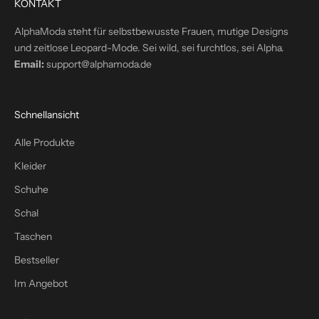
KONTAKT
i
n
AlphaModa steht für selbstbewusste Frauen, mutige Designs
d
und zeitlose Leopard-Mode. Sei wild, sei furchtlos, sei Alpha.
e
Email:
support@alphamoda.de
i
n
P
Schnellansicht
o
s
Alle Produkte
t
Kleider
f
a
Schuhe
c
Schal
h
Taschen
–
p
Bestseller
l
Im Angebot
u
s