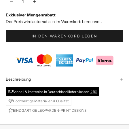
v
e
Exklusiver Mengenrabatt
S
Der Preis wird automatisch im Warenkorb berechnet.
t
y
IN DEN WARENKORB LEGEN
l
e
s
&
A
n
g
Beschreibung
e
b
Schnell & kostenlos in Deutschland liefern lassen 🇩🇪
o
Hochwertige Materialien & Qualität
t
EINZIGARTIGE LEOPARDEN-PRINT DESIGNS
e
d
i