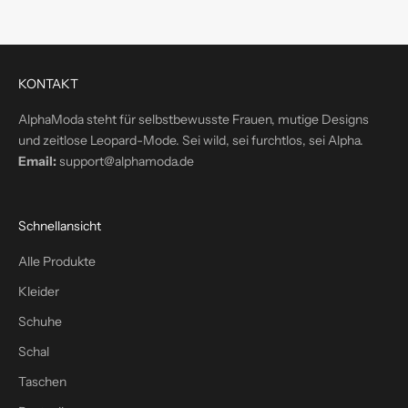
r
e
k
t
KONTAKT
i
n
AlphaModa steht für selbstbewusste Frauen, mutige Designs
d
und zeitlose Leopard-Mode. Sei wild, sei furchtlos, sei Alpha.
e
Email:
support@alphamoda.de
i
n
P
Schnellansicht
o
s
Alle Produkte
t
Kleider
f
a
Schuhe
c
Schal
h
Taschen
–
p