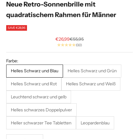
S
Neue Retro-Sonnenbrille mit
e
quadratischem Rahmen für Männer
i
SAVE €28,96
A
Sale price
Regular price
€26,99
€55,95
l
(0.0)
p
Farbe:
h
Helles Schwarz und Blau
Helles Schwarz und Grün
a
Helles Schwarz und Rot
Helles Schwarz und Weiß
.
E
Leuchtend schwarz und gelb
x
k
Helles schwarzes Doppelpulver
l
Heller schwarzer Tee Tabletten
Leopardenblau
u
s
i
Decrease quantity
Increase quantity