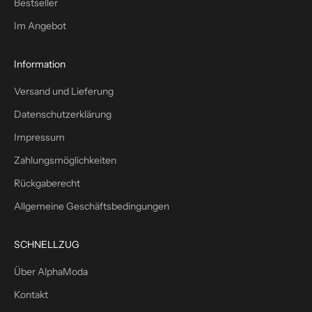
Bestseller
l
Im Angebot
u
s
1
Information
0
Versand und Lieferung
%
W
Datenschutzerklärung
i
Impressum
l
l
Zahlungsmöglichkeiten
k
Rückgaberecht
o
m
Allgemeine Geschäftsbedingungen
m
e
SCHNELLZUG
n
s
Über AlphaModa
r
Kontakt
a