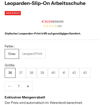
Leoparden-Slip-On Arbeitsschuhe
e
i
SAVE €23,00
A
Sale price
Regular price
€36,99
€59,99
(0.0)
l
Stylischer Leoparden-Print trifft auf ganztägigen Komfort.
p
h
Farbe::
a
Grau
Leopard Print
.
Größe:
E
36
37
38
39
40
41
42
43
x
k
l
Decrease quantity
Increase quantity
u
s
Exklusiver Mengenrabatt
i
Der Preis wird automatisch im Warenkorb berechnet.