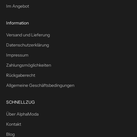
l
Im Angebot
u
s
1
Information
0
Versand und Lieferung
%
W
Datenschutzerklärung
i
Impressum
l
l
Zahlungsmöglichkeiten
k
Rückgaberecht
o
m
Allgemeine Geschäftsbedingungen
m
e
SCHNELLZUG
n
s
Über AlphaModa
r
Kontakt
a
b
Blog