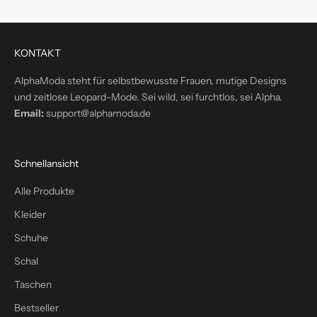
e
k
t
KONTAKT
i
n
AlphaModa steht für selbstbewusste Frauen, mutige Designs
d
und zeitlose Leopard-Mode. Sei wild, sei furchtlos, sei Alpha.
e
Email:
support@alphamoda.de
i
n
P
Schnellansicht
o
s
Alle Produkte
t
Kleider
f
a
Schuhe
c
Schal
h
Taschen
–
p
Bestseller