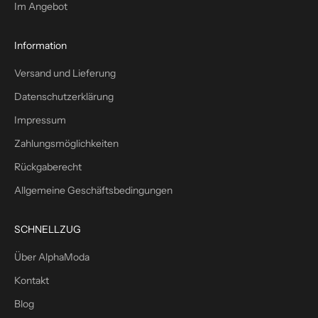
Im Angebot
u
s
1
Information
0
Versand und Lieferung
%
W
Datenschutzerklärung
i
Impressum
l
l
Zahlungsmöglichkeiten
k
Rückgaberecht
o
m
Allgemeine Geschäftsbedingungen
m
e
SCHNELLZUG
n
s
Über AlphaModa
r
Kontakt
a
b
Blog