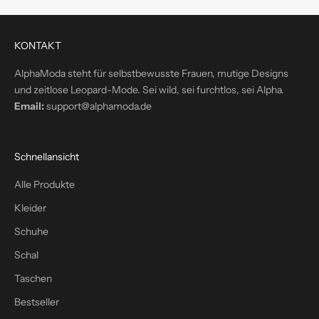
e
k
t
KONTAKT
i
n
AlphaModa steht für selbstbewusste Frauen, mutige Designs
d
und zeitlose Leopard-Mode. Sei wild, sei furchtlos, sei Alpha.
e
Email:
support@alphamoda.de
i
n
P
Schnellansicht
o
s
Alle Produkte
t
Kleider
f
a
Schuhe
c
Schal
h
Taschen
–
p
Bestseller
l