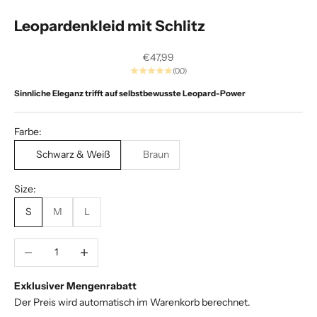
e
Leopardenkleid mit Schlitz
i
A
Angebot
€47,99
(0.0)
l
Sinnliche Eleganz trifft auf selbstbewusste Leopard-Power
p
h
Farbe:
a
Schwarz & Weiß
Braun
.
Size:
E
S
M
L
x
k
l
Anzahl verringern
Anzahl erhöhen
u
s
Exklusiver Mengenrabatt
i
Der Preis wird automatisch im Warenkorb berechnet.
v