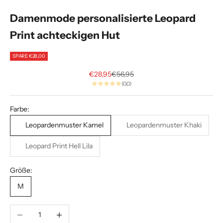
e
Damenmode personalisierte Leopard
i
Print achteckigen Hut
A
l
SPARE €28,00
Angebot
Regulärer Preis
p
€28,95
€56,95
(0.0)
h
a
Farbe:
.
Leopardenmuster Kamel
Leopardenmuster Khaki
E
Leopard Print Hell Lila
x
k
Größe:
l
M
u
s
i
Anzahl verringern
Anzahl erhöhen
v