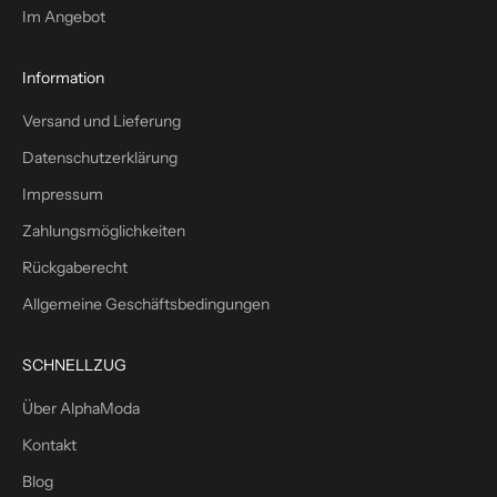
Im Angebot
u
s
1
Information
0
Versand und Lieferung
%
W
Datenschutzerklärung
i
Impressum
l
l
Zahlungsmöglichkeiten
k
Rückgaberecht
o
m
Allgemeine Geschäftsbedingungen
m
e
SCHNELLZUG
n
s
Über AlphaModa
r
Kontakt
a
b
Blog