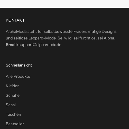
e
k
t
KONTAKT
i
n
AlphaModa steht für selbstbewusste Frauen, mutige Designs
d
und zeitlose Leopard-Mode. Sei wild, sei furchtlos, sei Alpha.
e
Email:
support@alphamoda.de
i
n
P
Schnellansicht
o
s
Alle Produkte
t
Kleider
f
a
Schuhe
c
Schal
h
Taschen
–
p
Bestseller
l