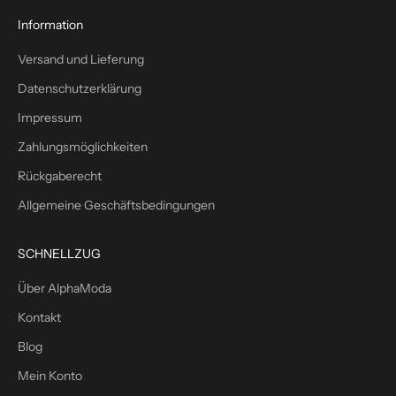
s
1
Information
0
Versand und Lieferung
%
W
Datenschutzerklärung
i
Impressum
l
l
Zahlungsmöglichkeiten
k
Rückgaberecht
o
m
Allgemeine Geschäftsbedingungen
m
e
SCHNELLZUG
n
s
Über AlphaModa
r
Kontakt
a
b
Blog
a
Mein Konto
t