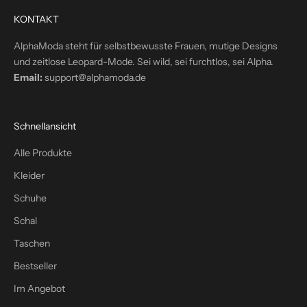
t
KONTAKT
i
n
AlphaModa steht für selbstbewusste Frauen, mutige Designs
d
und zeitlose Leopard-Mode. Sei wild, sei furchtlos, sei Alpha.
e
Email:
support@alphamoda.de
i
n
P
Schnellansicht
o
s
Alle Produkte
t
Kleider
f
a
Schuhe
c
Schal
h
Taschen
–
p
Bestseller
l
Im Angebot
u