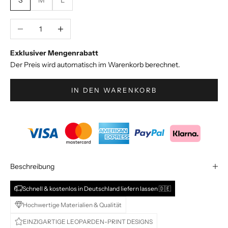
u
s
i
Anzahl verringern
Anzahl erhöhen
v
e
Exklusiver Mengenrabatt
S
Der Preis wird automatisch im Warenkorb berechnet.
t
y
IN DEN WARENKORB
l
e
s
&
A
n
g
Beschreibung
e
b
Schnell & kostenlos in Deutschland liefern lassen 🇩🇪
o
Hochwertige Materialien & Qualität
t
EINZIGARTIGE LEOPARDEN-PRINT DESIGNS
e