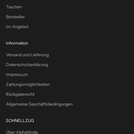
h
Taschen
–
p
Bestseller
l
Im Angebot
u
s
1
Information
0
Versand und Lieferung
%
W
Datenschutzerklärung
i
Impressum
l
l
Zahlungsmöglichkeiten
k
Rückgaberecht
o
m
Allgemeine Geschäftsbedingungen
m
e
SCHNELLZUG
n
s
Über AlphaModa