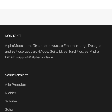
d
i
r
e
k
t
KONTAKT
i
n
AlphaModa steht für selbstbewusste Frauen, mutige Designs
d
und zeitlose Leopard-Mode. Sei wild, sei furchtlos, sei Alpha.
e
Email:
support@alphamoda.de
i
n
P
Schnellansicht
o
s
Alle Produkte
t
Kleider
f
a
Schuhe
c
Schal