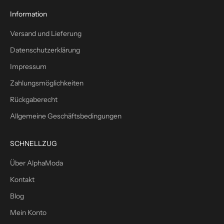
s
1
Information
0
Versand und Lieferung
%
W
Datenschutzerklärung
i
Impressum
l
l
Zahlungsmöglichkeiten
k
Rückgaberecht
o
m
Allgemeine Geschäftsbedingungen
m
e
SCHNELLZUG
n
s
Über AlphaModa
r
Kontakt
a
b
Blog
a
Mein Konto
t