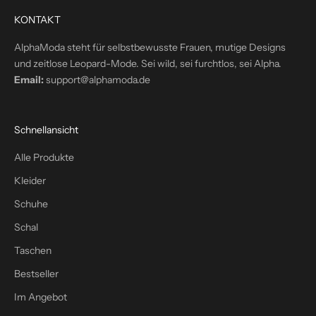
t
KONTAKT
i
n
AlphaModa steht für selbstbewusste Frauen, mutige Designs
d
und zeitlose Leopard-Mode. Sei wild, sei furchtlos, sei Alpha.
e
Email:
support@alphamoda.de
i
n
P
Schnellansicht
o
s
Alle Produkte
t
Kleider
f
a
Schuhe
c
Schal
h
Taschen
–
p
Bestseller
l
Im Angebot
u