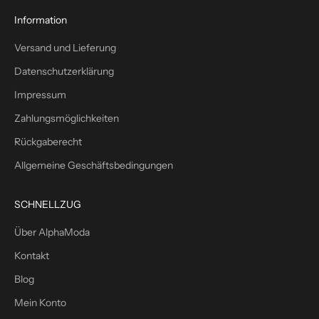
s
1
Information
0
Versand und Lieferung
%
W
Datenschutzerklärung
i
Impressum
l
l
Zahlungsmöglichkeiten
k
Rückgaberecht
o
m
Allgemeine Geschäftsbedingungen
m
e
SCHNELLZUG
n
s
Über AlphaModa
r
Kontakt
a
b
Blog
a
Mein Konto
t