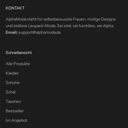
t
KONTAKT
i
n
AlphaModa steht für selbstbewusste Frauen, mutige Designs
d
und zeitlose Leopard-Mode. Sei wild, sei furchtlos, sei Alpha.
e
Email:
support@alphamoda.de
i
n
P
Schnellansicht
o
s
Alle Produkte
t
Kleider
f
a
Schuhe
c
Schal
h
Taschen
–
p
Bestseller
l
Im Angebot
u