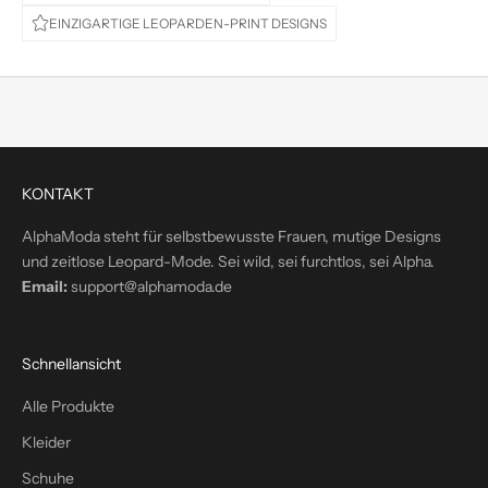
t
EINZIGARTIGE LEOPARDEN-PRINT DESIGNS
e
d
i
r
e
k
t
KONTAKT
i
n
AlphaModa steht für selbstbewusste Frauen, mutige Designs
d
und zeitlose Leopard-Mode. Sei wild, sei furchtlos, sei Alpha.
e
Email:
support@alphamoda.de
i
n
P
Schnellansicht
o
s
Alle Produkte
t
Kleider
f
a
Schuhe