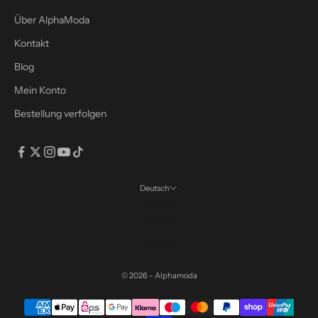
n
s
Über AlphaModa
r
Kontakt
a
b
Blog
a
Mein Konto
t
Bestellung verfolgen
t
m
i
t
d
Deutsch
e
Sprache
m
English
C
Deutsch
o
d
© 2026 - Alphamoda
e
:
S