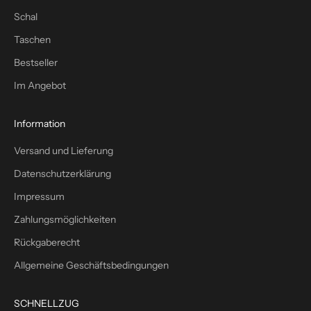
c
Schal
h
Taschen
–
p
Bestseller
l
Im Angebot
u
s
1
Information
0
Versand und Lieferung
%
W
Datenschutzerklärung
i
Impressum
l
l
Zahlungsmöglichkeiten
k
Rückgaberecht
o
m
Allgemeine Geschäftsbedingungen
m
e
SCHNELLZUG