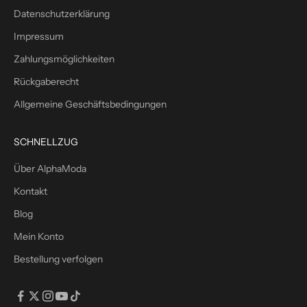
W
Datenschutzerklärung
i
Impressum
l
l
Zahlungsmöglichkeiten
k
Rückgaberecht
o
m
Allgemeine Geschäftsbedingungen
m
e
SCHNELLZUG
n
s
Über AlphaModa
r
Kontakt
a
b
Blog
a
Mein Konto
t
Bestellung verfolgen
t
m
i