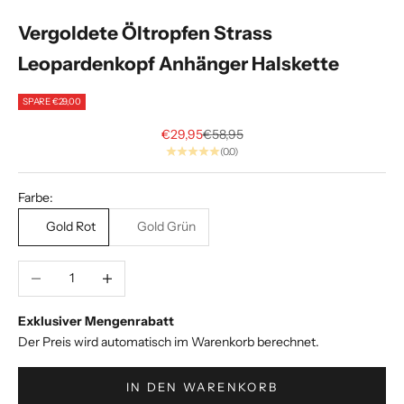
p
Vergoldete Öltropfen Strass
h
Leopardenkopf Anhänger Halskette
a
SPARE €29,00
.
Angebot
Regulärer Preis
€29,95
€58,95
E
(0.0)
x
k
Farbe:
l
Gold Rot
Gold Grün
u
s
i
Anzahl verringern
Anzahl erhöhen
v
e
Exklusiver Mengenrabatt
S
Der Preis wird automatisch im Warenkorb berechnet.
t
y
IN DEN WARENKORB
l