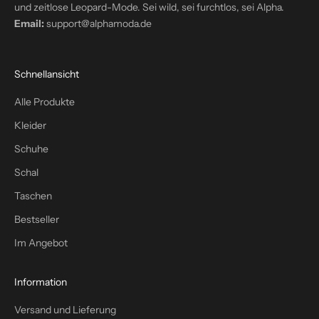
d
und zeitlose Leopard-Mode. Sei wild, sei furchtlos, sei Alpha.
e
Email:
support@alphamoda.de
i
n
P
Schnellansicht
o
s
Alle Produkte
t
Kleider
f
a
Schuhe
c
Schal
h
Taschen
–
p
Bestseller
l
Im Angebot
u
s
1
Information
0
Versand und Lieferung
%